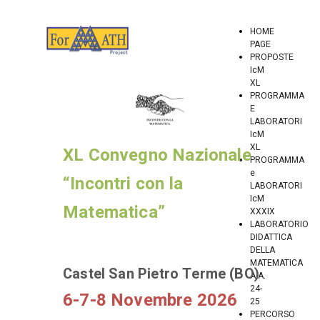
HOME
PAGE
PROPOSTE
IcM
XL
PROGRAMMA
E
LABORATORI
IcM
XL
XL Convegno Nazionale
PROGRAMMA
e
“Incontri con la
LABORATORI
IcM
Matematica”
XXXIX
LABORATORIO
DIDATTICA
DELLA
MATEMATICA
Castel San Pietro Terme (BO)
A.A.
24-
6-7-8 Novembre 2026
25
PERCORSO