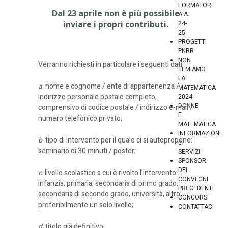
FORMATORI
Dal 23 aprile non è più possibile
A.A.
inviare i propri contributi.
24-
25
PROGETTI
PNRR
NON
Verranno richiesti in particolare i seguenti dati:
TEMIAMO
LA
a
. nome e cognome / ente di appartenenza /
MATEMATICA
indirizzo personale postale completo,
2024
DONNE
comprensivo di codice postale / indirizzo e-mail /
E
numero telefonico privato;
MATEMATICA
INFORMAZIONI
b
. tipo di intervento per il quale ci si autopropone:
e
seminario di 30 minuti / poster;
SERVIZI
SPONSOR
DEI
c
. livello scolastico a cui è rivolto l’intervento:
CONVEGNI
infanzia, primaria, secondaria di primo grado,
PRECEDENTI
secondaria di secondo grado, università, altro;
CONCORSI
preferibilmente un solo livello;
CONTATTACI
d
. titolo già definitivo;